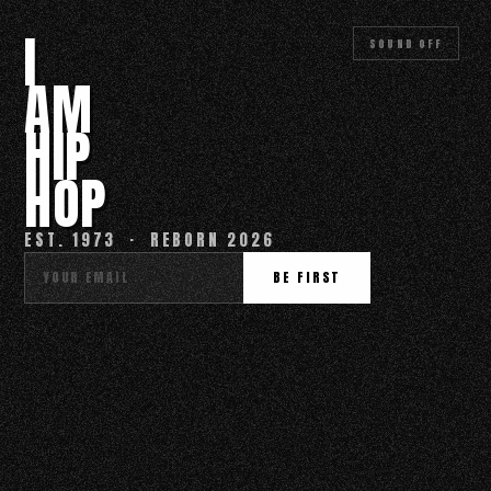
I
SOUND OFF
AM
HIP
HOP
EST. 1973 · REBORN 2026
BE FIRST